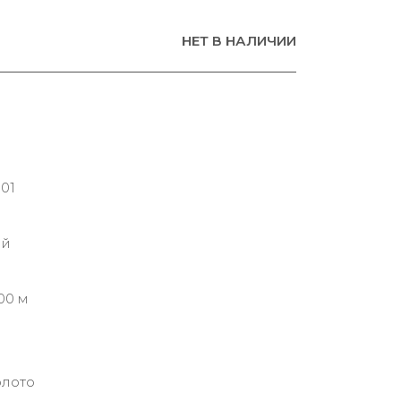
НЕТ В НАЛИЧИИ
001
ий
00 м
олото