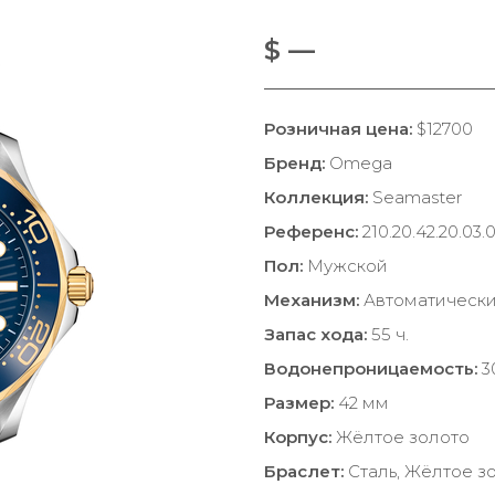
$ —
Розничная цена:
$12700
Бренд:
Omega
Коллекция:
Seamaster
Референс:
210.20.42.20.03.
Пол:
Мужской
Механизм:
Автоматическ
Запас хода:
55 ч.
Водонепроницаемость:
3
Размер:
42 мм
Корпус:
Жёлтое золото
Браслет:
Сталь, Жёлтое з